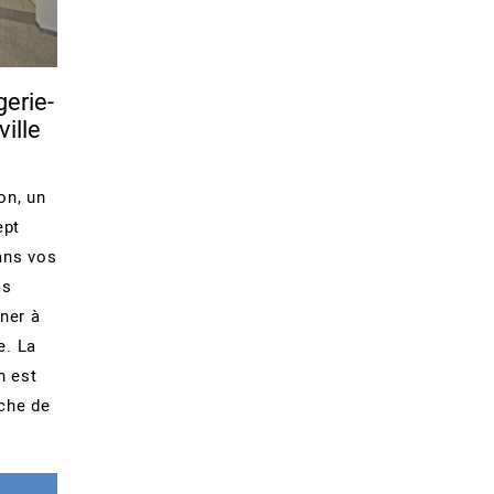
erie-
ville
on, un
ept
ans vos
os
ner à
e. La
n est
rche de