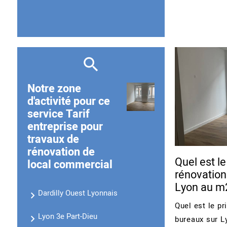
Notre zone
d'activité pour ce
service Tarif
entreprise pour
travaux de
rénovation de
Quel est le
local commercial
rénovation
Lyon au m
Dardilly Ouest Lyonnais
Quel est le pr
Lyon 3e Part-Dieu
bureaux sur L