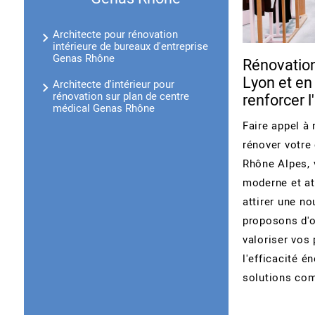
Architecte pour rénovation
intérieure de bureaux d'entreprise
Genas Rhône
Rénovatio
Lyon et en
Architecte d'intérieur pour
rénovation sur plan de centre
renforcer l
médical Genas Rhône
Faire appel à 
rénover votr
Rhône Alpes, 
moderne et att
attirer une no
proposons d'o
valoriser vos 
l'efficacité é
solutions com