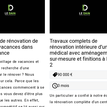
 de rénovation de
Travaux complets de
 vacances dans
rénovation intérieure d’u
rance
médical avec aménagem
sur-mesure et finitions à
village de vacances et
2
a recherche d'une
ur le rénover ? Nous
90 000 €
r cela. Parce que les
3 mois
vacances commencent à se
us vous devez d'être plus
Un particulier a confié à notre é
e les autres. En effet,
la rénovation complète d’un cen
ompétitif se lit aussi sur