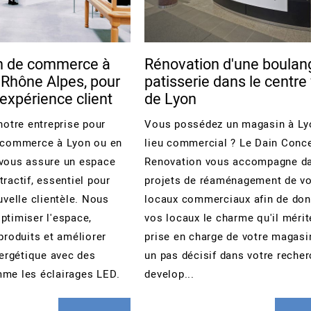
n de commerce à
Rénovation d'une boulang
 Rhône Alpes, pour
patisserie dans le centre 
'expérience client
de Lyon
notre entreprise pour
Vous possédez un magasin à Ly
e commerce à Lyon ou en
lieu commercial ? Le Dain Conc
vous assure un espace
Renovation vous accompagne d
ractif, essentiel pour
projets de réaménagement de v
uvelle clientèle. Nous
locaux commerciaux afin de don
ptimiser l'espace,
vos locaux le charme qu'il mérit
produits et améliorer
prise en charge de votre magasi
nergétique avec des
un pas décisif dans votre reche
me les éclairages LED.
develop...