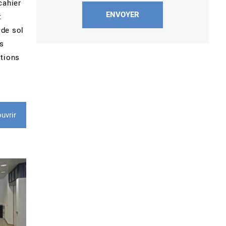
cahier
:
 de sol
s
itions
uvrir