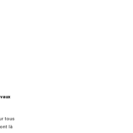
avaux
ur tous
ont là