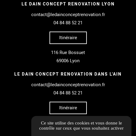
LE DAIN CONCEPT RENOVATION LYON
contact@ledainconceptrenovation.fr
04 84 88 52 21
Itinéraire
116 Rue Bossuet
69006 Lyon
LE DAIN CONCEPT RENOVATION DANS L'AIN
contact@ledainconceptrenovation.fr
04 84 88 52 21
Itinéraire
30 rue auguste Piccard
Ce site utilise des cookies et vous donne le
contrôle sur ceux que vous souhaitez activer
01630 Saint-genis-pouilly