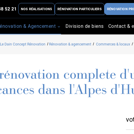
88 52 21
NOS RÉALISATIONS
RÉNOVATION PARTICULIERS
RÉNOVATION PR
énovation & Agencement
Division de biens
Contact & e
Le Dain Concept Rénovation
Rénovation & agencement
Commerces & locaux
rénovation complete d'u
cances dans l'Alpes d'H
vo