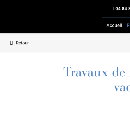
04 84 
Accueil
R
Retour
Travaux de 
va