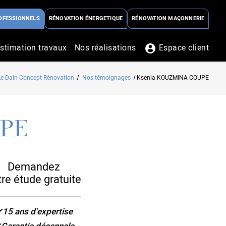
OFESSIONNELS
RÉNOVATION ÉNERGETIQUE
RÉNOVATION MAÇONNERIE
stimation travaux
Nos réalisations
Espace client
Le Dain Concept Rénovation
Nos témoignages
Ksenia KOUZMINA COUPE
UPE
Demandez
tre étude gratuite
15 ans d'expertise
Garantie décennale