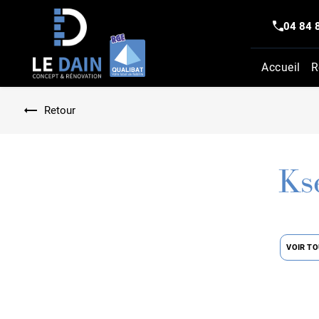
Panneau de gestion des cookies
04 84 
Accueil
R
Retour
Ks
VOIR T