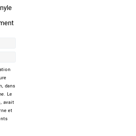
inyle
ement
ation
ure
n, dans
he. Le
, avait
ne et
ents