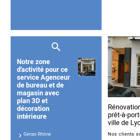
Notre zone
d'activité pour ce
service Agenceur
de bureau et de
magasin avec
plan 3D et
Rénovatio
décoration
prêt-à-port
intérieure
ville de Ly
Nos clients s
Genas Rhône