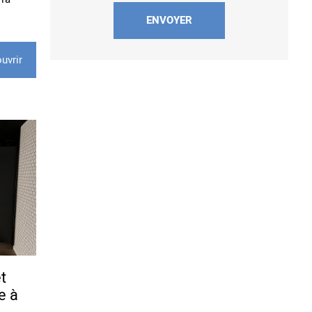
uvrir
t
e à