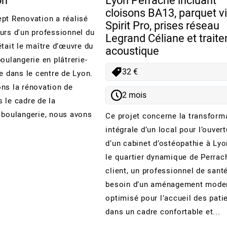
on
Lyon Perrache incluant
cloisons BA13, parquet v
pt Renovation a réalisé
Spirit Pro, prises réseau
urs d'un professionnel du
Legrand Céliane et trait
était le maître d’œuvre du
acoustique
oulangerie en plâtrerie-
32 €
e dans le centre de Lyon.
ns la rénovation de
2 mois
 le cadre de la
 boulangerie, nous avons
Ce projet concerne la transform
intégrale d’un local pour l’ouvert
d’un cabinet d’ostéopathie à Lyo
le quartier dynamique de Perrac
client, un professionnel de santé
besoin d’un aménagement moder
optimisé pour l’accueil des pati
dans un cadre confortable et...