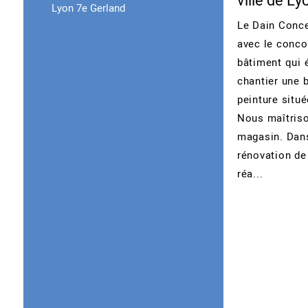
ville de Ly
Lyon 7e Gerland
Le Dain Conce
avec le conco
bâtiment qui 
chantier une b
peinture situé
Nous maîtriso
magasin. Dans
rénovation de
réa...