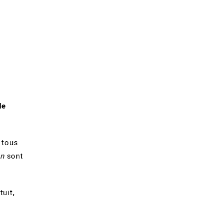
de
 tous
on
sont
uit,