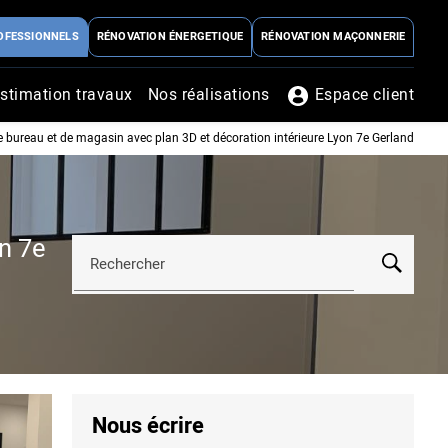
OFESSIONNELS
RÉNOVATION ÉNERGETIQUE
RÉNOVATION MAÇONNERIE
stimation travaux
Nos réalisations
Espace client
 bureau et de magasin avec plan 3D et décoration intérieure Lyon 7e Gerland
n 7e
Rechercher
Nous écrire