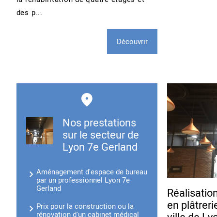
des p...
Découvrir
Nos prestations
sur le secteur de
Lyon 7e Gerland
Aménagement d'espace de bureau
par un professionnel Lyon 7e
Gerland
Réalisatio
en plâtreri
Prix pour la construction ou la
rénovation d'un cabinet médical