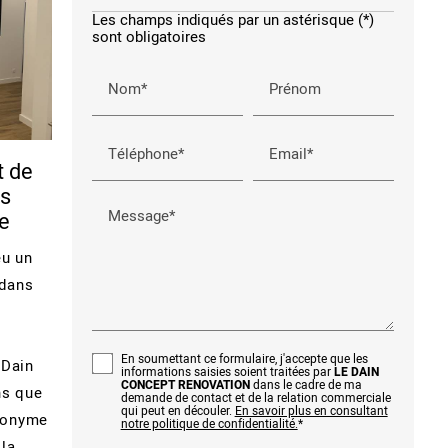
Les champs indiqués par un astérisque (*)
sont obligatoires
Nom*
Prénom
Téléphone*
Email*
t de
ns
Message*
se
eu un
 dans
En soumettant ce formulaire, j'accepte que les
 Dain
informations saisies soient traitées par
LE DAIN
CONCEPT RENOVATION
dans le cadre de ma
ns que
demande de contact et de la relation commerciale
qui peut en découler.
En savoir plus en consultant
ynonyme
notre politique de confidentialité.
*
 la